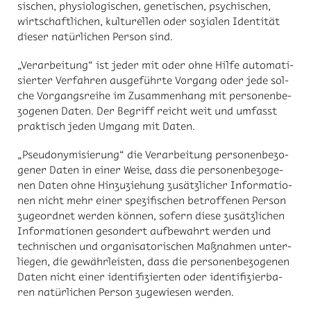
si­schen, phy­sio­lo­gi­schen, ge­ne­ti­schen, psy­chi­schen,
wirt­schaft­li­chen, kul­tu­rel­len oder so­zia­len Iden­ti­tät
die­ser na­tür­li­chen Per­son sind.
„Ver­ar­bei­tung“ ist je­der mit oder ohne Hil­fe au­to­ma­ti­
sier­ter Ver­fah­ren aus­ge­führ­te Vor­gang oder jede sol­
che Vor­gangs­rei­he im Zu­sam­men­hang mit per­so­nen­be­
zo­ge­nen Da­ten. Der Be­griff reicht weit und um­fasst
prak­tisch je­den Um­gang mit Da­ten.
„Pseud­ony­mi­sie­rung“ die Ver­ar­bei­tung per­so­nen­be­zo­
ge­ner Da­ten in ei­ner Wei­se, dass die per­so­nen­be­zo­ge­
nen Da­ten ohne Hin­zu­zie­hung zu­sätz­li­cher In­for­ma­tio­
nen nicht mehr ei­ner spe­zi­fi­schen be­trof­fe­nen Per­son
zu­ge­ord­net wer­den kön­nen, so­fern die­se zu­sätz­li­chen
In­for­ma­tio­nen ge­son­dert auf­be­wahrt wer­den und
tech­ni­schen und or­ga­ni­sa­to­ri­schen Maß­nah­men un­ter­
lie­gen, die ge­währ­leis­ten, dass die per­so­nen­be­zo­ge­nen
Da­ten nicht ei­ner iden­ti­fi­zier­ten oder iden­ti­fi­zier­ba­
ren na­tür­li­chen Per­son zu­ge­wie­sen wer­den.