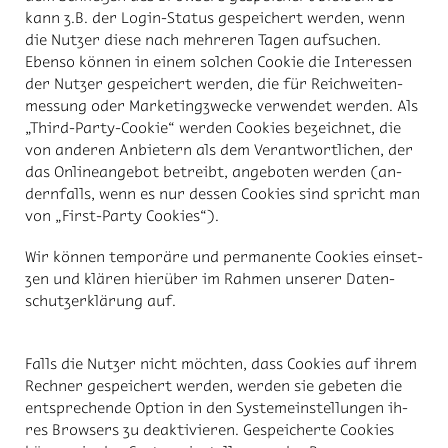
kann z.B. der Log­in-Sta­tus ge­spei­chert wer­den, wenn
die Nut­zer die­se nach meh­re­ren Ta­gen auf­su­chen.
Eben­so kön­nen in ei­nem sol­chen Coo­kie die In­ter­es­sen
der Nut­zer ge­spei­chert wer­den, die für Reich­wei­ten­
mes­sung oder Mar­ke­ting­zwe­cke ver­wen­det wer­den. Als
„Third-Par­ty-Coo­kie“ wer­den Coo­kies be­zeich­net, die
von an­de­ren An­bie­tern als dem Ver­ant­wort­li­chen, der
das On­line­an­ge­bot be­treibt, an­ge­bo­ten wer­den (an­
dern­falls, wenn es nur des­sen Coo­kies sind spricht man
von „First-Par­ty Coo­kies“).
Wir kön­nen tem­po­rä­re und per­ma­nen­te Coo­kies ein­set­
zen und klä­ren hier­über im Rah­men un­se­rer Da­ten­
schutz­er­klä­rung auf.
Falls die Nut­zer nicht möch­ten, dass Coo­kies auf ih­rem
Rech­ner ge­spei­chert wer­den, wer­den sie ge­be­ten die
ent­spre­chen­de Op­ti­on in den Sys­tem­ein­stel­lun­gen ih­
res Brow­sers zu de­ak­ti­vie­ren. Ge­spei­cher­te Coo­kies