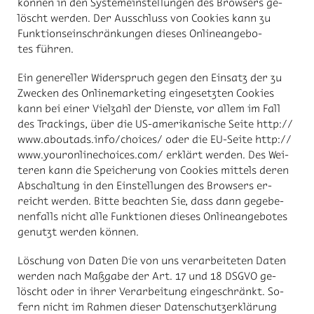
kön­nen in den Sys­tem­ein­stel­lun­gen des Brow­sers ge­
löscht wer­den. Der Aus­schluss von Coo­kies kann zu
Funk­ti­ons­ein­schrän­kun­gen die­ses On­line­an­ge­bo­
tes füh­ren.
Ein ge­ne­rel­ler Wi­der­spruch ge­gen den Ein­satz der zu
Zwe­cken des On­line­mar­ke­ting ein­ge­setz­ten Coo­kies
kann bei ei­ner Viel­zahl der Diens­te, vor al­lem im Fall
des Trackings, über die US-ame­ri­ka­ni­sche Sei­te http://​
www.abou­ta­ds.info/​choices/ oder die EU-Sei­te http://​
www.you­ron­linechoices.com/ er­klärt wer­den. Des Wei­
te­ren kann die Spei­che­rung von Coo­kies mit­tels de­ren
Ab­schal­tung in den Ein­stel­lun­gen des Brow­sers er­
reicht wer­den. Bit­te be­ach­ten Sie, dass dann ge­ge­be­
nen­falls nicht alle Funk­tio­nen die­ses On­line­an­ge­bo­tes
ge­nutzt wer­den kön­nen.
Lö­schung von Da­ten Die von uns ver­ar­bei­te­ten Da­ten
wer­den nach Maß­ga­be der Art. 17 und 18 DS­GVO ge­
löscht oder in ih­rer Ver­ar­bei­tung ein­ge­schränkt. So­
fern nicht im Rah­men die­ser Da­ten­schutz­er­klä­rung