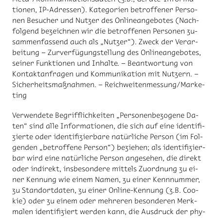
tio­nen, IP-Adres­sen). Ka­te­go­ri­en be­trof­fe­ner Per­so­
nen Be­su­cher und Nut­zer des On­line­an­ge­bo­tes (Nach­
fol­gend be­zeich­nen wir die be­trof­fe­nen Per­so­nen zu­
sam­men­fas­send auch als „Nut­zer“). Zweck der Ver­ar­
bei­tung – Zur­ver­fü­gung­stel­lung des On­line­an­ge­bo­tes,
sei­ner Funk­tio­nen und In­hal­te. – Be­ant­wor­tung von
Kon­takt­an­fra­gen und Kom­mu­ni­ka­ti­on mit Nut­zern. –
Si­cher­heits­maß­nah­men. – Reich­wei­ten­mes­sung/​Mar­ke­
ting
Ver­wen­de­te Be­griff­lich­kei­ten „Per­so­nen­be­zo­ge­ne Da­
ten“ sind alle In­for­ma­tio­nen, die sich auf eine iden­ti­fi­
zier­te oder iden­ti­fi­zier­ba­re na­tür­li­che Per­son (im Fol­
gen­den „be­trof­fe­ne Per­son“) be­zie­hen; als iden­ti­fi­zier­
bar wird eine na­tür­li­che Per­son an­ge­se­hen, die di­rekt
oder in­di­rekt, ins­be­son­de­re mit­tels Zu­ord­nung zu ei­
ner Ken­nung wie ei­nem Na­men, zu ei­ner Kenn­num­mer,
zu Stand­ort­da­ten, zu ei­ner On­line-Ken­nung (z.B. Coo­
kie) oder zu ei­nem oder meh­re­ren be­son­de­ren Merk­
ma­len iden­ti­fi­ziert wer­den kann, die Aus­druck der phy­