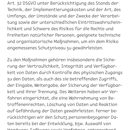
Art. 32 DS­GVO un­ter Be­rück­sich­ti­gung des Stands der
Tech­nik, der Im­ple­men­tie­rungs­kos­ten und der Art, des
Um­fangs, der Um­stän­de und der Zwe­cke der Ver­ar­bei­
tung so­wie der un­ter­schied­li­chen Ein­tritts­wahr­schein­
lich­keit und Schwe­re des Ri­si­kos für die Rech­te und
Frei­hei­ten na­tür­li­cher Per­so­nen, ge­eig­ne­te tech­ni­sche
und or­ga­ni­sa­to­ri­sche Maß­nah­men, um ein dem Ri­si­ko
an­ge­mes­se­nes Schutz­ni­veau zu ge­währ­leis­ten.
Zu den Maß­nah­men ge­hö­ren ins­be­son­de­re die Si­che­
rung der Ver­trau­lich­keit, In­te­gri­tät und Ver­füg­bar­
keit von Da­ten durch Kon­trol­le des phy­si­schen Zu­gangs
zu den Da­ten, als auch des sie be­tref­fen­den Zu­griffs,
der Ein­ga­be, Wei­ter­ga­be, der Si­che­rung der Ver­füg­bar­
keit und ih­rer Tren­nung. Des Wei­te­ren ha­ben wir Ver­
fah­ren ein­ge­rich­tet, die eine Wahr­neh­mung von Be­
trof­fe­nen­rech­ten, Lö­schung von Da­ten und Re­ak­ti­on
auf Ge­fähr­dung der Da­ten ge­währ­leis­ten. Fer­ner be­
rück­sich­ti­gen wir den Schutz per­so­nen­be­zo­ge­ner Da­
ten be­reits bei der Ent­wick­lung, bzw. Aus­wahl von
Hard­ware, Soft­ware so­wie Ver­fah­ren, ent­spre­chend