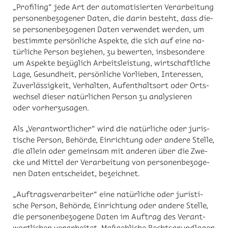
„Pro­filing“ jede Art der au­to­ma­ti­sier­ten Ver­ar­bei­tung
per­so­nen­be­zo­ge­ner Da­ten, die dar­in be­steht, dass die­
se per­so­nen­be­zo­ge­nen Da­ten ver­wen­det wer­den, um
be­stimm­te per­sön­li­che As­pek­te, die sich auf eine na­
tür­li­che Per­son be­zie­hen, zu be­wer­ten, ins­be­son­de­re
um As­pek­te be­züg­lich Ar­beits­leis­tung, wirt­schaft­li­che
Lage, Ge­sund­heit, per­sön­li­che Vor­lie­ben, In­ter­es­sen,
Zu­ver­läs­sig­keit, Ver­hal­ten, Auf­ent­halts­ort oder Orts­
wech­sel die­ser na­tür­li­chen Per­son zu ana­ly­sie­ren
oder vor­her­zu­sa­gen.
Als „Ver­ant­wort­li­cher“ wird die na­tür­li­che oder ju­ris­
ti­sche Per­son, Be­hör­de, Ein­rich­tung oder an­de­re Stel­le,
die al­lein oder ge­mein­sam mit an­de­ren über die Zwe­
cke und Mit­tel der Ver­ar­bei­tung von per­so­nen­be­zo­ge­
nen Da­ten ent­schei­det, be­zeich­net.
„Auf­trags­ver­ar­bei­ter“ eine na­tür­li­che oder ju­ris­ti­
sche Per­son, Be­hör­de, Ein­rich­tung oder an­de­re Stel­le,
die per­so­nen­be­zo­ge­ne Da­ten im Auf­trag des Ver­ant­
wort­li­chen ver­ar­bei­tet. Maß­geb­li­che Rechts­grund­la­gen