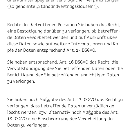
(so ge­nann­te „Stan­dard­ver­trags­klau­seln“).
Rech­te der be­trof­fe­nen Per­so­nen Sie ha­ben das Recht,
eine Be­stä­ti­gung dar­über zu ver­lan­gen, ob be­tref­fen­
de Da­ten ver­ar­bei­tet wer­den und auf Aus­kunft über
die­se Da­ten so­wie auf wei­te­re In­for­ma­tio­nen und Ko­
pie der Da­ten ent­spre­chend Art. 15 DS­GVO.
Sie ha­ben ent­spre­chend. Art. 16 DS­GVO das Recht, die
Ver­voll­stän­di­gung der Sie be­tref­fen­den Da­ten oder die
Be­rich­ti­gung der Sie be­tref­fen­den un­rich­ti­gen Da­ten
zu ver­lan­gen.
Sie ha­ben nach Maß­ga­be des Art. 17 DS­GVO das Recht zu
ver­lan­gen, dass be­tref­fen­de Da­ten un­ver­züg­lich ge­
löscht wer­den, bzw. al­ter­na­tiv nach Maß­ga­be des Art.
18 DS­GVO eine Ein­schrän­kung der Ver­ar­bei­tung der
Da­ten zu ver­lan­gen.