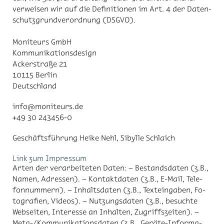
ver­wei­sen wir auf die De­fi­ni­tio­nen im Art. 4 der Da­ten­
schutz­grund­ver­ord­nung (DS­GVO).
Mo­ni­teurs GmbH
Kom­mu­ni­ka­ti­ons­de­sign
Acker­stra­ße 21
10115 Ber­lin
Deutsch­land
info@mo­ni­teurs.de
+49 30 243456-0
Ge­schäfts­füh­rung Hei­ke Nehl, Si­byl­le Schlaich
Link zum Im­pres­sum
Ar­ten der ver­ar­bei­te­ten Da­ten: – Be­stands­da­ten (z.B.,
Na­men, Adres­sen). – Kon­takt­da­ten (z.B., E-Mail, Te­le­
fon­num­mern). – In­halts­da­ten (z.B., Text­ein­ga­ben, Fo­
to­gra­fi­en, Vi­de­os). – Nut­zungs­da­ten (z.B., be­such­te
Web­sei­ten, In­ter­es­se an In­hal­ten, Zu­griffs­zei­ten). –
Meta-/​Kom­mu­ni­ka­ti­ons­da­ten (z.B., Ge­rä­te-In­for­ma­