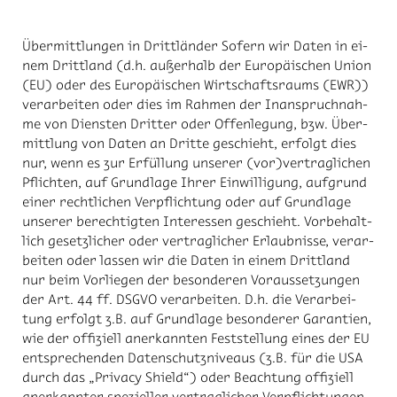
Über­mitt­lun­gen in Dritt­län­der So­fern wir Da­ten in ei­
nem Dritt­land (d.h. au­ßer­halb der Eu­ro­päi­schen Uni­on
(EU) oder des Eu­ro­päi­schen Wirt­schafts­raums (EWR))
ver­ar­bei­ten oder dies im Rah­men der In­an­spruch­nah­
me von Diens­ten Drit­ter oder Of­fen­le­gung, bzw. Über­
mitt­lung von Da­ten an Drit­te ge­schieht, er­folgt dies
nur, wenn es zur Er­fül­lung un­se­rer (vor)ver­trag­li­chen
Pflich­ten, auf Grund­la­ge Ih­rer Ein­wil­li­gung, auf­grund
ei­ner recht­li­chen Ver­pflich­tung oder auf Grund­la­ge
un­se­rer be­rech­tig­ten In­ter­es­sen ge­schieht. Vor­be­halt­
lich ge­setz­li­cher oder ver­trag­li­cher Er­laub­nis­se, ver­ar­
bei­ten oder las­sen wir die Da­ten in ei­nem Dritt­land
nur beim Vor­lie­gen der be­son­de­ren Vor­aus­set­zun­gen
der Art. 44 ff. DS­GVO ver­ar­bei­ten. D.h. die Ver­ar­bei­
tung er­folgt z.B. auf Grund­la­ge be­son­de­rer Ga­ran­ti­en,
wie der of­fi­zi­ell an­er­kann­ten Fest­stel­lung ei­nes der EU
ent­spre­chen­den Da­ten­schutz­ni­veaus (z.B. für die USA
durch das „Pri­va­cy Shield“) oder Be­ach­tung of­fi­zi­ell
an­er­kann­ter spe­zi­el­ler ver­trag­li­cher Ver­pflich­tun­gen