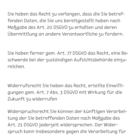
Sie ha­ben das Recht zu ver­lan­gen, dass die Sie be­tref­
fen­den Da­ten, die Sie uns be­reit­ge­stellt ha­ben nach
Maß­ga­be des Art. 20 DS­GVO zu er­hal­ten und de­ren
Über­mitt­lung an an­de­re Ver­ant­wort­li­che zu for­dern.
Sie ha­ben fer­ner gem. Art. 77 DS­GVO das Recht, eine Be­
schwer­de bei der zu­stän­di­gen Auf­sichts­be­hör­de ein­zu­
rei­chen.
Wi­der­rufs­recht Sie ha­ben das Recht, er­teil­te Ein­wil­li­
gun­gen gem. Art. 7 Abs. 3 DS­GVO mit Wir­kung für die
Zu­kunft zu wi­der­ru­fen
Wi­der­spruchs­recht Sie kön­nen der künf­ti­gen Ver­ar­bei­
tung der Sie be­tref­fen­den Da­ten nach Maß­ga­be des
Art. 21 DS­GVO je­der­zeit wi­der­spre­chen. Der Wi­der­
spruch kann ins­be­son­de­re ge­gen die Ver­ar­bei­tung für