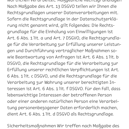
Nach Maß­ga­be des Art. 13 DS­GVO tei­len wir Ih­nen die
Rechts­grund­la­gen un­se­rer Da­ten­ver­ar­bei­tun­gen mit.
So­fern die Rechts­grund­la­ge in der Da­ten­schutz­er­klä­
rung nicht ge­nannt wird, gilt Fol­gen­des: Die Rechts­
grund­la­ge für die Ein­ho­lung von Ein­wil­li­gun­gen ist
Art. 6 Abs. 1 lit. a und Art. 7 DS­GVO, die Rechts­grund­la­
ge für die Ver­ar­bei­tung zur Er­fül­lung un­se­rer Leis­tun­
gen und Durch­füh­rung ver­trag­li­cher Maß­nah­men so­
wie Be­ant­wor­tung von An­fra­gen ist Art. 6 Abs. 1 lit. b
DS­GVO, die Rechts­grund­la­ge für die Ver­ar­bei­tung zur
Er­fül­lung un­se­rer recht­li­chen Ver­pflich­tun­gen ist Art.
6 Abs. 1 lit. c DS­GVO, und die Rechts­grund­la­ge für die
Ver­ar­bei­tung zur Wah­rung un­se­rer be­rech­tig­ten In­
ter­es­sen ist Art. 6 Abs. 1 lit. f DS­GVO. Für den Fall, dass
le­bens­wich­ti­ge In­ter­es­sen der be­trof­fe­nen Per­son
oder ei­ner an­de­ren na­tür­li­chen Per­son eine Ver­ar­bei­
tung per­so­nen­be­zo­ge­ner Da­ten er­for­der­lich ma­chen,
dient Art. 6 Abs. 1 lit. d DS­GVO als Rechts­grund­la­ge.
Si­cher­heits­maß­nah­men Wir tref­fen nach Maß­ga­be des