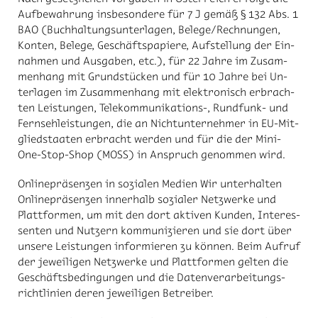
Auf­be­wah­rung ins­be­son­de­re für 7 J ge­mäß § 132 Abs. 1
BAO (Buch­hal­tungs­un­ter­la­gen, Be­le­ge/​Rech­nun­gen,
Kon­ten, Be­le­ge, Ge­schäfts­pa­pie­re, Auf­stel­lung der Ein­
nah­men und Aus­ga­ben, etc.), für 22 Jah­re im Zu­sam­
men­hang mit Grund­stü­cken und für 10 Jah­re bei Un­
ter­la­gen im Zu­sam­men­hang mit elek­tro­nisch er­brach­
ten Leis­tun­gen, Te­le­kom­mu­ni­ka­ti­ons-, Rund­funk- und
Fern­seh­leis­tun­gen, die an Nicht­un­ter­neh­mer in EU-Mit­
glied­staa­ten er­bracht wer­den und für die der Mini-
One-Stop-Shop (MOSS) in An­spruch ge­nom­men wird.
On­line­prä­sen­zen in so­zia­len Me­di­en Wir un­ter­hal­ten
On­line­prä­sen­zen in­ner­halb so­zia­ler Netz­wer­ke und
Platt­for­men, um mit den dort ak­ti­ven Kun­den, In­ter­es­
sen­ten und Nut­zern kom­mu­ni­zie­ren und sie dort über
un­se­re Leis­tun­gen in­for­mie­ren zu kön­nen. Beim Auf­ruf
der je­wei­li­gen Netz­wer­ke und Platt­for­men gel­ten die
Ge­schäfts­be­din­gun­gen und die Da­ten­ver­ar­bei­tungs­
richt­li­ni­en de­ren je­wei­li­gen Be­trei­ber.