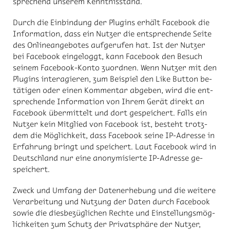
spre­chend un­se­rem Kennt­nis­stand.
Durch die Ein­bin­dung der Plug­ins er­hält Face­book die
In­for­ma­ti­on, dass ein Nut­zer die ent­spre­chen­de Sei­te
des On­line­an­ge­bo­tes auf­ge­ru­fen hat. Ist der Nut­zer
bei Face­book ein­ge­loggt, kann Face­book den Be­such
sei­nem Face­book-Kon­to zu­ord­nen. Wenn Nut­zer mit den
Plug­ins in­ter­agie­ren, zum Bei­spiel den Like But­ton be­
tä­ti­gen oder ei­nen Kom­men­tar ab­ge­ben, wird die ent­
spre­chen­de In­for­ma­ti­on von Ih­rem Ge­rät di­rekt an
Face­book über­mit­telt und dort ge­spei­chert. Falls ein
Nut­zer kein Mit­glied von Face­book ist, be­steht trotz­
dem die Mög­lich­keit, dass Face­book sei­ne IP-Adres­se in
Er­fah­rung bringt und spei­chert. Laut Face­book wird in
Deutsch­land nur eine an­ony­mi­sier­te IP-Adres­se ge­
spei­chert.
Zweck und Um­fang der Da­ten­er­he­bung und die wei­te­re
Ver­ar­bei­tung und Nut­zung der Da­ten durch Face­book
so­wie die dies­be­züg­li­chen Rech­te und Ein­stel­lungs­mög­
lich­kei­ten zum Schutz der Pri­vat­sphä­re der Nut­zer,