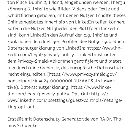
ton Place, Dub­lin 2, Ir­land, ein­ge­bun­den wer­den. Hier­zu
kön­nen z.B. In­hal­te wie Bil­der, Vi­de­os oder Tex­te und
Schalt­flä­chen ge­hö­ren, mit de­nen Nut­zer In­hal­te die­ses
On­line­an­ge­bo­tes in­ner­halb von Lin­ke­dIn tei­len kön­nen.
So­fern die Nut­zer Mit­glie­der der Platt­form Lin­ke­dIn
sind, kann Lin­ke­dIn den Auf­ruf der o.g. In­hal­te und
Funk­tio­nen den dor­ti­gen Pro­fi­len der Nut­zer zu­ord­nen.
Da­ten­schutz­er­klä­rung von Lin­ke­dIn: https://​www.lin­
ke­din.com/​le­gal/​pri­va­cy-po­li­cy.. Lin­ke­dIn ist un­ter
dem Pri­va­cy-Shield-Ab­kom­men zer­ti­fi­ziert und bie­tet
hier­durch eine Ga­ran­tie, das eu­ro­päi­sche Da­ten­schutz­
recht ein­zu­hal­ten (https://​www.pri­va­cy­shield.gov/​
par­ti­ci­pant?id=a2z­t0000000L0U­ZAA0&sta­tus=Ac­
tive). Da­ten­schutz­er­klä­rung: https://​www.lin­ke­
din.com/​le­gal/​pri­va­cy-po­li­cy, Opt-Out: https://​
www.lin­ke­din.com/​pset­tings/​guest-con­trols/​re­tar­ge­
ting-opt-out.
Er­stellt mit Da­ten­schutz-Ge­ne­ra­tor.de von RA Dr. Tho­
mas Schwen­ke