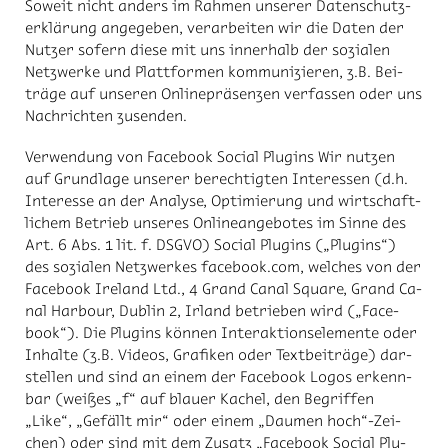
So­weit nicht an­ders im Rah­men un­se­rer Da­ten­schutz­
er­klä­rung an­ge­ge­ben, ver­ar­bei­ten wir die Da­ten der
Nut­zer so­fern die­se mit uns in­ner­halb der so­zia­len
Netz­wer­ke und Platt­for­men kom­mu­ni­zie­ren, z.B. Bei­
trä­ge auf un­se­ren On­line­prä­sen­zen ver­fas­sen oder uns
Nach­rich­ten zu­sen­den.
Ver­wen­dung von Face­book So­ci­al Plug­ins Wir nut­zen
auf Grund­la­ge un­se­rer be­rech­tig­ten In­ter­es­sen (d.h.
In­ter­es­se an der Ana­ly­se, Op­ti­mie­rung und wirt­schaft­
li­chem Be­trieb un­se­res On­line­an­ge­bo­tes im Sin­ne des
Art. 6 Abs. 1 lit. f. DS­GVO) So­ci­al Plug­ins („Plug­ins“)
des so­zia­len Netz­wer­kes face­book.com, wel­ches von der
Face­book Ire­land Ltd., 4 Grand Ca­nal Squa­re, Grand Ca­
nal Har­bour, Dub­lin 2, Ir­land be­trie­ben wird („Face­
book“). Die Plug­ins kön­nen In­ter­ak­ti­ons­ele­men­te oder
In­hal­te (z.B. Vi­de­os, Gra­fi­ken oder Text­bei­trä­ge) dar­
stel­len und sind an ei­nem der Face­book Lo­gos er­kenn­
bar (wei­ßes „f“ auf blau­er Ka­chel, den Be­grif­fen
„Like“, „Ge­fällt mir“ oder ei­nem „Dau­men hoch“-Zei­
chen) oder sind mit dem Zu­satz „Face­book So­ci­al Plu­