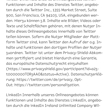
Funk­tio­nen und In­hal­te des Diens­tes Twit­ter, an­ge­bo­
ten durch die Twit­ter Inc., 1355 Mar­ket Street, Sui­te
900, San Fran­cis­co, CA 94103, USA, ein­ge­bun­den wer­
den. Hier­zu kön­nen z.B. In­hal­te wie Bil­der, Vi­de­os oder
Tex­te und Schalt­flä­chen ge­hö­ren, mit de­nen Nut­zer In­
hal­te die­ses On­line­an­ge­bo­tes in­ner­halb von Twit­ter
tei­len kön­nen. So­fern die Nut­zer Mit­glie­der der Platt­
form Twit­ter sind, kann Twit­ter den Auf­ruf der o.g. In­
hal­te und Funk­tio­nen den dor­ti­gen Pro­fi­len der Nut­zer
zu­ord­nen. Twit­ter ist un­ter dem Pri­va­cy-Shield-Ab­kom­
men zer­ti­fi­ziert und bie­tet hier­durch eine Ga­ran­tie,
das eu­ro­päi­sche Da­ten­schutz­recht ein­zu­hal­ten
(https://​www.pri­va­cy­shield.gov/​par­ti­ci­pant?id=a2z­
t0000000­TOR­zAAO&sta­tus=Ac­tive). Da­ten­schutz­er­klä­
rung: https://​twit­ter.com/​de/​pri­va­cy, Opt-
Out: https://​twit­ter.com/​per­so­na­liza­t­i­on.
Lin­ke­dIn In­ner­halb un­se­res On­line­an­ge­bo­tes kön­nen
Funk­tio­nen und In­hal­te des Diens­tes Lin­ke­dIn, an­ge­bo­
ten durch die in­ke­dIn Ire­land Un­li­mi­ted Com­pa­ny Wil­