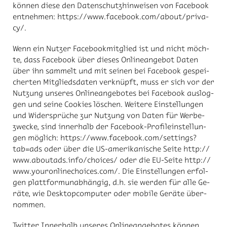
kön­nen die­se den Da­ten­schutz­hin­wei­sen von Face­book
ent­neh­men: https://​www.face­book.com/​about/​pri­va­
cy/.
Wenn ein Nut­zer Face­book­mit­glied ist und nicht möch­
te, dass Face­book über die­ses On­line­an­ge­bot Da­ten
über ihn sam­melt und mit sei­nen bei Face­book ge­spei­
cher­ten Mit­glieds­da­ten ver­knüpft, muss er sich vor der
Nut­zung un­se­res On­line­an­ge­bo­tes bei Face­book aus­log­
gen und sei­ne Coo­kies lö­schen. Wei­te­re Ein­stel­lun­gen
und Wi­der­sprü­che zur Nut­zung von Da­ten für Wer­be­
zwe­cke, sind in­ner­halb der Face­book-Pro­fi­l­ein­stel­lun­
gen mög­lich: https://​www.face­book.com/​set­tings?
tab=ads oder über die US-ame­ri­ka­ni­sche Sei­te http://​
www.abou­ta­ds.info/​choices/ oder die EU-Sei­te http://​
www.you­ron­linechoices.com/. ​Die Ein­stel­lun­gen er­fol­
gen platt­for­mun­ab­hän­gig, d.h. sie wer­den für alle Ge­
rä­te, wie Desk­top­com­pu­ter oder mo­bi­le Ge­rä­te über­
nom­men.
Twit­ter In­ner­halb un­se­res On­line­an­ge­bo­tes kön­nen