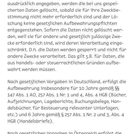
aus­drück­lich an­ge­ge­ben, wer­den die bei uns ge­spei­
cher­ten Da­ten ge­löscht, so­bald sie für ihre Zweck­be­
stim­mung nicht mehr er­for­der­lich sind und der Lö­
schung kei­ne ge­setz­li­chen Auf­be­wah­rungs­pflich­ten
ent­ge­gen­ste­hen. So­fern die Da­ten nicht ge­löscht wer­
den, weil sie für an­de­re und ge­setz­lich zu­läs­si­ge Zwe­
cke er­for­der­lich sind, wird de­ren Ver­ar­bei­tung ein­ge­
schränkt. D.h. die Da­ten wer­den ge­sperrt und nicht für
an­de­re Zwe­cke ver­ar­bei­tet. Das gilt z.B. für Da­ten, die
aus han­dels- oder steu­er­recht­li­chen Grün­den auf­be­
wahrt wer­den müs­sen.
Nach ge­setz­li­chen Vor­ga­ben in Deutsch­land, er­folgt die
Auf­be­wah­rung ins­be­son­de­re für 10 Jah­re ge­mäß §§
147 Abs. 1 AO, 257 Abs. 1 Nr. 1 und 4, Abs. 4 HGB (Bü­cher,
Auf­zeich­nun­gen, La­ge­be­rich­te, Bu­chungs­be­le­ge, Han­
dels­bü­cher, für Be­steue­rung re­le­van­ter Un­ter­la­gen,
etc.) und 6 Jah­re ge­mäß § 257 Abs. 1 Nr. 2 und 3, Abs. 4
HGB (Han­dels­brie­fe).
Nach ge­setz­li­chen Vor­ga­ben in Öster­reich er­folgt die