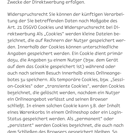
Zwe­cke der Di­rekt­wer­bung er­fol­gen.
Wi­der­spruchs­recht Sie kön­nen der künf­ti­gen Ver­ar­bei­
tung der Sie be­tref­fen­den Da­ten nach Maß­ga­be des
Art. 21 DS­GVO Coo­kies und Wi­der­spruchs­recht bei Di­
rekt­wer­bung Als „Coo­kies“ wer­den klei­ne Da­tei­en be­
zeich­net, die auf Rech­nern der Nut­zer ge­spei­chert wer­
den. In­ner­halb der Coo­kies kön­nen un­ter­schied­li­che
An­ga­ben ge­spei­chert wer­den. Ein Coo­kie dient pri­mär
dazu, die An­ga­ben zu ei­nem Nut­zer (bzw. dem Ge­rät
auf dem das Coo­kie ge­spei­chert ist) wäh­rend oder
auch nach sei­nem Be­such in­ner­halb ei­nes On­line­an­ge­
bo­tes zu spei­chern. Als tem­po­rä­re Coo­kies, bzw. „Ses­si­
on-Coo­kies“ oder „tran­si­en­te Coo­kies“, wer­den Coo­kies
be­zeich­net, die ge­löscht wer­den, nach­dem ein Nut­zer
ein On­line­an­ge­bot ver­lässt und sei­nen Brow­ser
schließt. In ei­nem sol­chen Coo­kie kann z.B. der In­halt
ei­nes Wa­ren­korbs in ei­nem On­line­shop oder ein Log­in-
Sta­tus ge­spei­chert wer­den. Als „per­ma­nent“ oder
„per­sis­tent“ wer­den Coo­kies be­zeich­net, die auch nach
dem Schlie­ßen des Brow­sers ge­spei­chert blei­ben. So