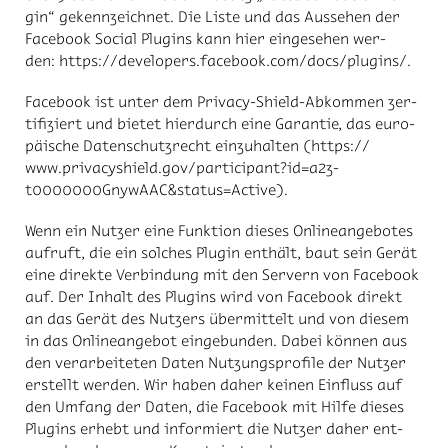
gin“ ge­kenn­zeich­net. Die Lis­te und das Aus­se­hen der
Face­book So­ci­al Plug­ins kann hier ein­ge­se­hen wer­
den: https://​de­ve­l­o­pers.face­book.com/​docs/​plug­ins/.
Face­book ist un­ter dem Pri­va­cy-Shield-Ab­kom­men zer­
ti­fi­ziert und bie­tet hier­durch eine Ga­ran­tie, das eu­ro­
päi­sche Da­ten­schutz­recht ein­zu­hal­ten (https://​
www.pri­va­cy­shield.gov/​par­ti­ci­pant?id=a2z­
t0000000Gny­wAAC&sta­tus=Ac­tive).
Wenn ein Nut­zer eine Funk­ti­on die­ses On­line­an­ge­bo­tes
auf­ruft, die ein sol­ches Plu­gin ent­hält, baut sein Ge­rät
eine di­rek­te Ver­bin­dung mit den Ser­vern von Face­book
auf. Der In­halt des Plug­ins wird von Face­book di­rekt
an das Ge­rät des Nut­zers über­mit­telt und von die­sem
in das On­line­an­ge­bot ein­ge­bun­den. Da­bei kön­nen aus
den ver­ar­bei­te­ten Da­ten Nut­zungs­pro­fi­le der Nut­zer
er­stellt wer­den. Wir ha­ben da­her kei­nen Ein­fluss auf
den Um­fang der Da­ten, die Face­book mit Hil­fe die­ses
Plug­ins er­hebt und in­for­miert die Nut­zer da­her ent­