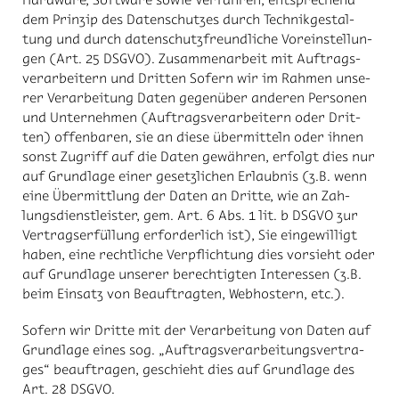
dem Prin­zip des Da­ten­schut­zes durch Tech­nik­ge­stal­
tung und durch da­ten­schutz­freund­li­che Vor­ein­stel­lun­
gen (Art. 25 DS­GVO). Zu­sam­men­ar­beit mit Auf­trags­
ver­ar­bei­tern und Drit­ten So­fern wir im Rah­men un­se­
rer Ver­ar­bei­tung Da­ten ge­gen­über an­de­ren Per­so­nen
und Un­ter­neh­men (Auf­trags­ver­ar­bei­tern oder Drit­
ten) of­fen­ba­ren, sie an die­se über­mit­teln oder ih­nen
sonst Zu­griff auf die Da­ten ge­wäh­ren, er­folgt dies nur
auf Grund­la­ge ei­ner ge­setz­li­chen Er­laub­nis (z.B. wenn
eine Über­mitt­lung der Da­ten an Drit­te, wie an Zah­
lungs­dienst­leis­ter, gem. Art. 6 Abs. 1 lit. b DS­GVO zur
Ver­trags­er­fül­lung er­for­der­lich ist), Sie ein­ge­wil­ligt
ha­ben, eine recht­li­che Ver­pflich­tung dies vor­sieht oder
auf Grund­la­ge un­se­rer be­rech­tig­ten In­ter­es­sen (z.B.
beim Ein­satz von Be­auf­trag­ten, Web­hos­tern, etc.).
So­fern wir Drit­te mit der Ver­ar­bei­tung von Da­ten auf
Grund­la­ge ei­nes sog. „Auf­trags­ver­ar­bei­tungs­ver­tra­
ges“ be­auf­tra­gen, ge­schieht dies auf Grund­la­ge des
Art. 28 DS­GVO.