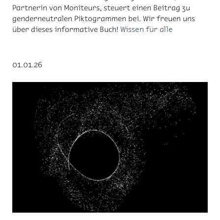
Partnerin von Moniteurs, steuert einen Beitrag zu
genderneutralen Piktogrammen bei. Wir freuen uns
über dieses informative Buch!
Wissen für alle
01.01.26