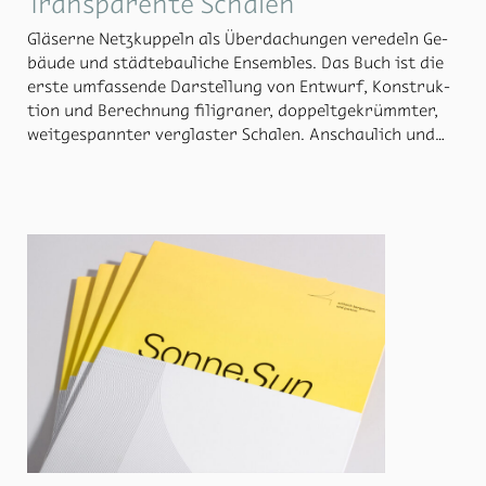
Transparente Schalen
Glä­ser­ne Netz­kup­peln als Über­da­chun­gen ver­edeln Ge­
bäu­de und städ­te­bau­li­che En­sem­bles. Das Buch ist die
ers­te um­fas­sen­de Dar­stel­lung von Ent­wurf, Kon­struk­
ti­on und Be­rech­nung fi­li­gra­ner, dop­pelt­ge­krümm­ter,
weit­ge­spann­ter ver­glas­ter Scha­len. An­schau­lich und
leicht nach­voll­zieh­bar wer­den die Geo­me­trie­prin­zi­pi­en
zum Ent­wurf der Scha­len­trag­wer­ke er­läu­tert, die mit
Mo­du­len von han­delsübli­chen CAD-Pro­gram­men leicht
an­zu­wen­den sind. An­hand von aus­ge­führ­ten Bei­spie­len,
aus den Jah­ren 1989 bis 2014, wer­den die neu­es­ten Me­
tho­den der Form­fin­dungs­be­rech­nung und Op­ti­mie­rung
durch die kom­ple­xe In­ter­ak­ti­on von Sta­tik, Form und
To­po­lo­gie pra­xis­nah er­klärt. Das Er­geb­nis sind geist­
rei­che Netz­kon­struk­tio­nen mit mi­ni­ma­lem Ge­wicht.