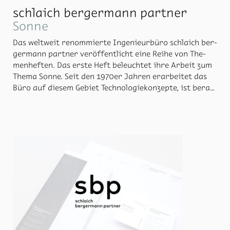
schlaich bergermann partner
Sonne
Das welt­weit re­nom­mier­te In­ge­nieur­bü­ro schlaich ber­
ger­mann part­ner ver­öf­fent­licht eine Rei­he von The­
men­hef­ten. Das ers­te Heft be­leuch­tet ihre Ar­beit zum
The­ma Son­ne. Seit den 1970er Jah­ren er­ar­bei­tet das
Büro auf die­sem Ge­biet Tech­no­lo­gie­kon­zep­te, ist be­ra­
tend und als Pro­jekt­ma­na­ger tä­tig.