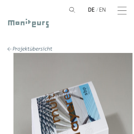
Zum
DE
EN
Q
Inhalt
Moniteurs
springen
Projektübersicht
←