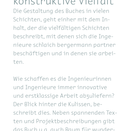
konstruktive Vielfalt
Die Ge­stal­tung des Bu­ches in vie­len
Schich­ten, geht ein­her mit dem In­
halt, der die viel­fäl­ti­gen Schich­ten
be­schreibt, mit de­nen sich die In­ge­
nieu­re schlaich ber­ger­mann part­ner
be­schäf­ti­gen und in de­nen sie ar­bei­
ten.
Wie schaf­fen es die In­ge­nieu­rinnen
und Ingenieure im­mer in­no­va­ti­ve
und erst­klas­si­ge Ar­beit ab­zu­lie­fern?
Der Blick hin­ter die Ku­lis­sen, be­
schreibt dies. Ne­ben span­nen­den Tex­
ten und Pro­jekt­be­schrei­bun­gen gibt
das Buch u.a. auch Raum für wun­der­