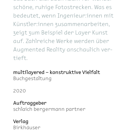
schö­ne, ru­hi­ge Fo­to­stre­cken. Was es
be­deu­tet, wenn In­ge­nieu­r:innen mit
Künst­ler:innen zu­sam­men­ar­bei­ten,
zeigt zum Bei­spiel der Lay­er Kunst
auf. Zahl­rei­che Wer­ke wer­den über
Aug­men­ted Rea­li­ty an­schau­lich ver­
tieft.
mul­ti­laye­red – kon­struk­ti­ve Viel­falt
Buch­ge­stal­tung
2020
Auf­trag­ge­ber
schlaich ber­ger­mann part­ner
Ver­lag
Birk­häu­ser