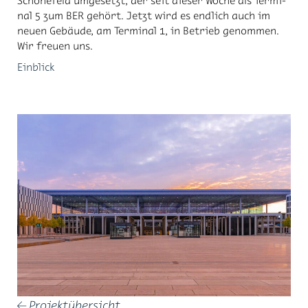
Schö­ne­feld um­ge­setzt, der seit die­ser Wo­che als Ter­mi­
nal 5 zum BER ge­hört. Jetzt wird es end­lich auch im
neu­en Ge­bäu­de, am Ter­mi­nal 1, in Be­trieb ge­nom­men.
Wir freu­en uns.
Ein­blick
Projektübersicht