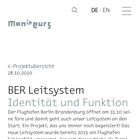
Zum
DE
EN
Q
Inhalt
Moniteurs
springen
Projektübersicht
←
28.10.2020
BER Leitsystem
Identität und Funktion
Der Flug­ha­fen Ber­lin Bran­den­burg öff­net am 31.10 sei­
ne Tore und da­mit geht auch un­ser Leit­sys­tem an den
Start. Ein Pro­jekt, das uns im­mer noch be­geis­tert! Das
neue Leit­sys­tem wur­de be­reits 2015 am Flug­ha­fen