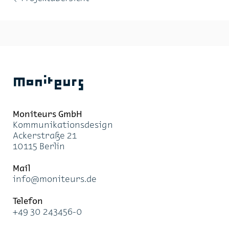
←
Moniteurs
Moni­teurs GmbH
Kom­mu­ni­ka­ti­ons­de­sign
Acker­stra­ße 21
10115 Ber­lin
Mail
info@mo­ni­teurs.de
Te­le­fon
+49 30 243456-0