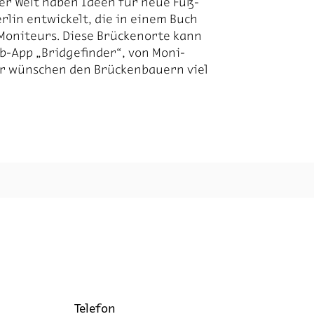
­ler Welt ha­ben Ide­en für neue Fuß­
r­lin ent­wi­ckelt, die in ei­nem Buch
Mo­ni­teurs. Die­se Brü­cken­or­te kann
b-App „Bridge­fin­der“, von Mo­ni­
ir wün­schen den Brü­cken­bau­ern viel
Te­le­fon