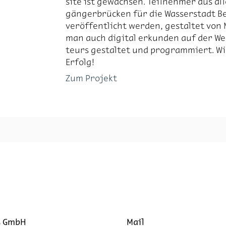
site ist ge­wach­sen. Teil­neh­mer aus al
gän­ger­brü­cken für die Was­ser­stadt Be
ver­öf­fent­licht wer­den, ge­stal­tet von 
man auch di­gi­tal er­kun­den auf der We
teurs ge­stal­tet und pro­gram­miert. W
Er­folg!
Zum Projekt
s GmbH
Mail