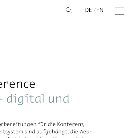
DE
EN
Q
erence
 digital und
­be­rei­tun­gen für die Kon­fe­renz
eit­sys­tem sind auf­ge­hängt, die Web­