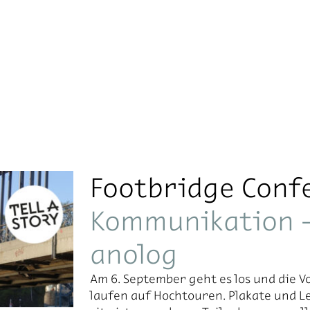
Footbridge Conf
Kommunikation –
anolog
Am 6. Sep­tem­ber geht es los und die Vor
lau­fen auf Hoch­tou­ren. Pla­ka­te und L