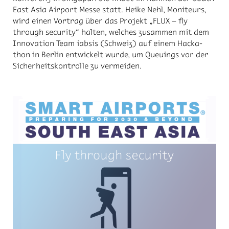
East Asia Air­port Mes­se statt. Hei­ke Nehl, Mo­ni­teurs,
wird ei­nen Vor­trag über das Pro­jekt „FLUX – fly
through se­cu­ri­ty“ hal­ten, wel­ches zu­sam­men mit dem
In­no­va­ti­on Team iab­sis (Schweiz) auf ei­nem Hacka­
thon in Ber­lin ent­wi­ckelt wur­de, um Queu­ings vor der
Si­cher­heits­kon­trol­le zu ver­mei­den.