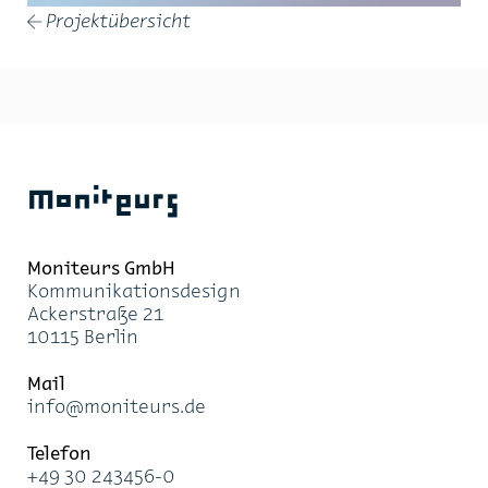
Projektübersicht
←
Moniteurs
Moni­teurs GmbH
Kom­mu­ni­ka­ti­ons­de­sign
Acker­stra­ße 21
10115 Ber­lin
Mail
info@mo­ni­teurs.de
Te­le­fon
+49 30 243456-0