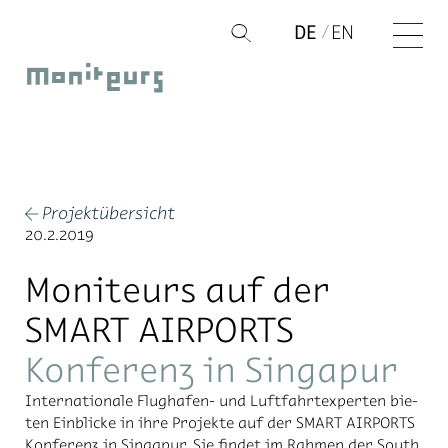
Zum
DE
EN
Q
Inhalt
Moniteurs
springen
Projektübersicht
←
20.2.2019
Moniteurs auf der
SMART AIRPORTS
Konferenz in Singapur
In­ter­na­tio­na­le Flug­ha­fen- und Luft­fahrt­ex­per­ten bie­
ten Ein­bli­cke in ihre Pro­jek­te auf der SMART AIR­PORTS
Kon­fe­renz in Sin­ga­pur. Sie fin­det im Rah­men der South