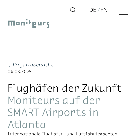
Zum
DE
EN
Q
Inhalt
Moniteurs
springen
Projektübersicht
←
06.03.2025
Flughäfen der Zukunft
Moniteurs auf der
SMART Airports in
Atlanta
In­ter­na­tio­na­le Flug­ha­fen- und Luft­fahrt­ex­per­ten