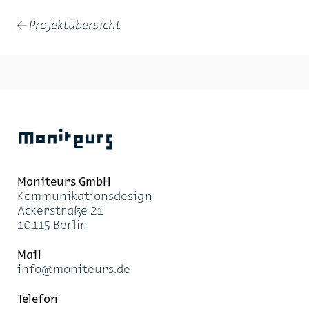
Projektübersicht
←
Moniteurs
Moni­teurs GmbH
Kom­mu­ni­ka­ti­ons­de­sign
Acker­stra­ße 21
10115 Ber­lin
Mail
info@mo­ni­teurs.de
Te­le­fon