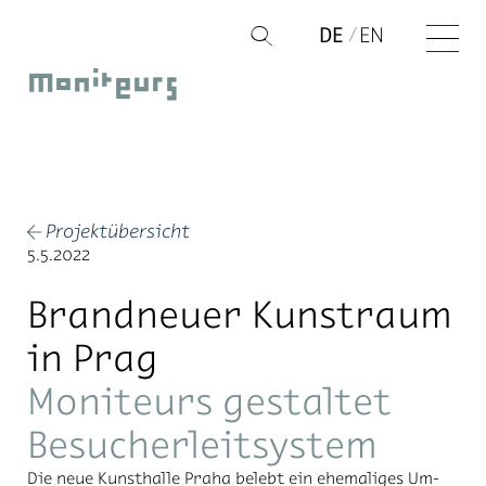
Zum
DE
EN
Q
Inhalt
Moniteurs
springen
Projektübersicht
←
5.5.2022
Brandneuer Kunstraum
in Prag
Moniteurs gestaltet
Besucherleitsystem
Die neue Kunst­hal­le Pra­ha be­lebt ein ehe­ma­li­ges Um­