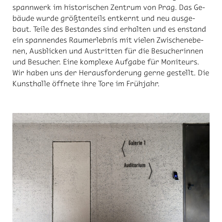
spann­werk im his­to­ri­schen Zen­trum von Prag. Das Ge­
bäu­de wur­de größ­ten­teils ent­kernt und neu aus­ge­
baut. Tei­le des Be­stan­des sind er­hal­ten und es en­stand
ein span­nen­des Raum­er­leb­nis mit vie­len Zwi­schen­ebe­
nen, Aus­bli­cken und Aus­trit­ten für die Be­su­cherinnen
und Besucher. Eine kom­ple­xe Auf­ga­be für Mo­ni­teurs.
Wir ha­ben uns der Her­aus­for­de­rung ger­ne ge­stellt. Die
Kunst­hal­le öff­ne­te ihre Tore im Früh­jahr.