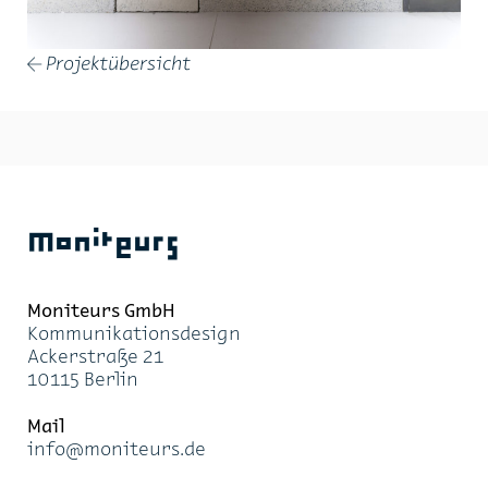
Projektübersicht
←
Moniteurs
Moni­teurs GmbH
Kom­mu­ni­ka­ti­ons­de­sign
Acker­stra­ße 21
10115 Ber­lin
Mail
info@mo­ni­teurs.de