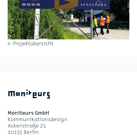
Projektübersicht
←
Moniteurs
Moni­teurs GmbH
Kom­mu­ni­ka­ti­ons­de­sign
Acker­stra­ße 21
10115 Ber­lin