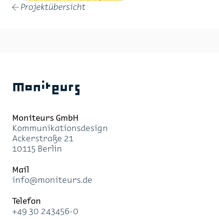
Projektübersicht
←
Moniteurs
Moni­teurs GmbH
Kom­mu­ni­ka­ti­ons­de­sign
Acker­stra­ße 21
10115 Ber­lin
Mail
info@mo­ni­teurs.de
Te­le­fon
+49 30 243456-0