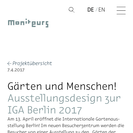
Zum
DE
EN
Q
Inhalt
Moniteurs
springen
Projektübersicht
←
7.4.2017
Gärten und Menschen!
Ausstellungsdesign zur
IGA Berlin 2017
Am 13. April er­öff­net die In­ter­na­tio­na­le Gar­ten­aus­
stel­lung Ber­lin! Im neu­en Be­su­cher­zen­trum wer­den die
Be­su­cher von ei­ner Aus­stel­lung zu den „Gär­ten der