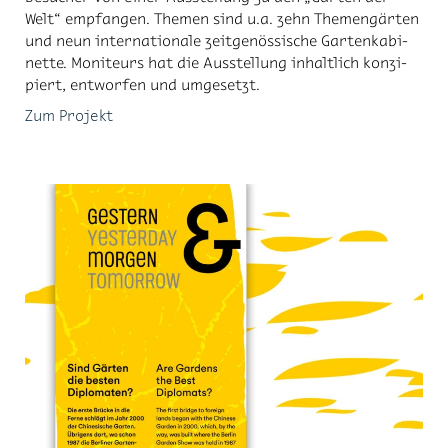
Welt“ emp­fan­gen. The­men sind u.a. zehn The­men­gär­ten
und neun in­ter­na­tio­na­le zeit­ge­nös­si­sche Gar­ten­ka­bi­
net­te. Mo­ni­teurs hat die Aus­stel­lung in­halt­lich kon­zi­
piert, ent­wor­fen und um­ge­setzt.
Zum Pro­jekt