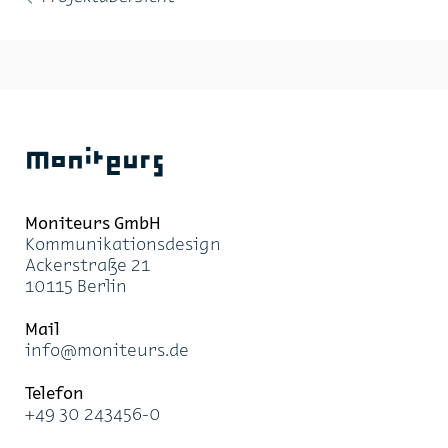
←
Moniteurs
Moni­teurs GmbH
Kom­mu­ni­ka­ti­ons­de­sign
Acker­stra­ße 21
10115 Ber­lin
Mail
info@mo­ni­teurs.de
Te­le­fon
+49 30 243456-0