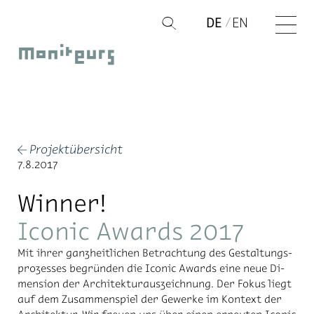
Zum
DE
EN
Q
Inhalt
Moniteurs
springen
Projektübersicht
←
7.8.2017
Winner!
Iconic Awards 2017
Mit ih­rer ganz­heit­li­chen Be­trach­tung des Ge­stal­tungs­
pro­zes­ses be­grün­den die Ico­nic Awards eine neue Di­
men­si­on der Ar­chi­tek­tur­aus­zeich­nung. Der Fo­kus liegt
auf dem Zu­sam­men­spiel der Ge­wer­ke im Kon­text der