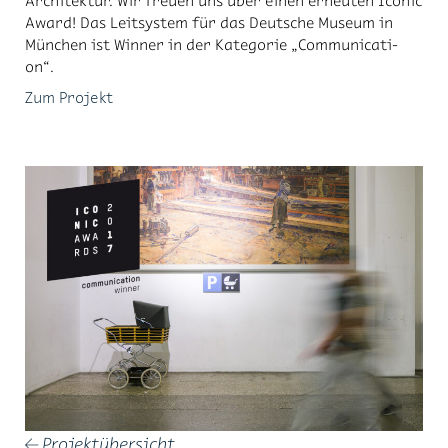
Ar­chi­tek­tur. Wir freu­en uns über ei­nen er­neu­ten Ico­nic
Award! Das Leit­sys­tem für das Deut­sche Mu­se­um in
Mün­chen ist Win­ner in der Ka­te­go­rie „Com­mu­ni­ca­ti­
on“.
Zum Projekt
Projektübersicht