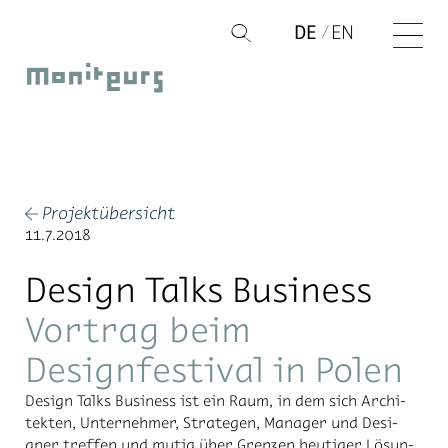
Zum
DE
EN
Q
Inhalt
Moniteurs
springen
Projektübersicht
←
11.7.2018
Design Talks Business
Vortrag beim
Designfestival in Polen
De­sign Talks Busi­ness ist ein Raum, in dem sich Ar­chi­
tek­ten, Un­ter­neh­mer, Stra­te­gen, Ma­na­ger und De­si­
gner tref­fen und mu­tig über Gren­zen heu­ti­ger Lö­sun­