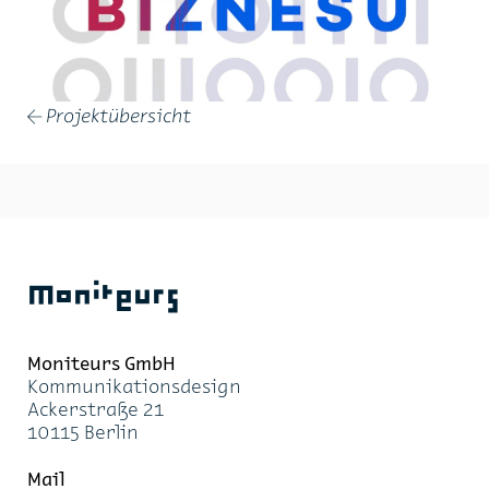
Projektübersicht
←
Moniteurs
Moni­teurs GmbH
Kom­mu­ni­ka­ti­ons­de­sign
Acker­stra­ße 21
10115 Ber­lin
Mail