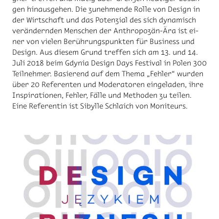
gen hin­aus­ge­hen. Die zu­neh­men­de Rol­le von De­sign in
der Wirt­schaft und das Po­ten­zi­al des sich dy­na­misch
ver­än­dern­den Men­schen der An­thro­po­zän-Ära ist ei­
ner von vie­len Be­rüh­rungs­punk­ten für Busi­ness und
De­sign. Aus die­sem Grund tref­fen sich am 13. und 14.
Juli 2018 beim Gdy­nia De­sign Days Fes­ti­val in Po­len 300
Teil­neh­mer. Ba­sie­rend auf dem The­ma „Feh­ler“ wur­den
über 20 Re­fe­ren­ten und Mo­dera­to­ren ein­ge­la­den, ihre
In­spi­ra­tio­nen, Feh­ler, Fäl­le und Me­tho­den zu tei­len.
Eine Re­fe­ren­tin ist Si­byl­le Schlaich von Mo­ni­teurs.