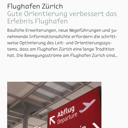
Flughafen Zürich
Gute Orientierung verbessert das
Erlebnis Flughafen
Bau­li­che Er­wei­te­run­gen, neue We­ge­füh­run­gen und zu­
neh­men­de In­for­ma­ti­ons­dich­te er­for­dern die schritt­
wei­se Op­ti­mie­rung des Leit- und Ori­en­tie­rungs­sys­
tems, dass am Flug­ha­fen Zü­rich eine lan­ge Tra­di­ti­on
hat. Die Bewegungsströme am Flug­ha­fen Zü­rich sind
kom­plex, da sich durch un­ter­schied­li­che Quell- und Ziel­
punk­te auf ver­schie­de­nen Ebe­nen be­son­ders vie­le We­
ge­be­zie­hun­gen er­ge­ben.