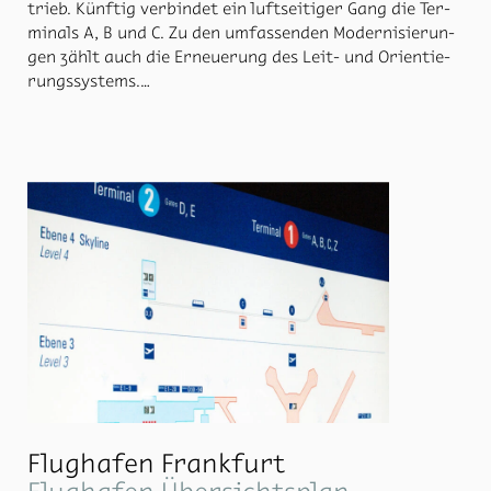
trieb. Künf­tig ver­bin­det ein luft­sei­ti­ger Gang die Ter­
mi­nals A, B und C. Zu den um­fas­sen­den Mo­der­ni­sie­run­
gen zählt auch die Er­neue­rung des Leit- und Ori­en­tie­
rungs­sys­tems.
Ver­än­der­te Pas­sa­gier­we­ge, mehr Dienst­leis­tun­gen und
An­ge­bo­te so­wie die Di­gi­ta­li­sie­rung des Leit­sys­tems
sind die Her­aus­for­de­run­gen die sich Mo­ni­teurs stellt.
Flughafen Frankfurt