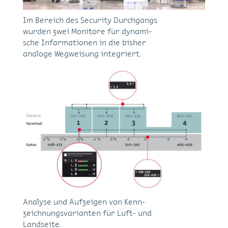
Im Be­reich des Se­cu­ri­ty Durch­gangs
wur­den zwei Mo­ni­to­re für dy­na­mi­
sche In­for­ma­tio­nen in die bis­her
ana­lo­ge Weg­wei­sung in­te­griert.
Ana­ly­se und Auf­zei­gen von Kenn­
zeich­nungs­va­ri­an­ten für Luft- und
Land­sei­te.