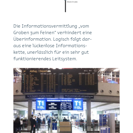
Die In­for­ma­ti­ons­ver­mitt­lung „vom
Gro­ben zum Fei­nen“ ver­hin­dert eine
Über­in­for­ma­ti­on. Lo­gisch folgt dar­
aus eine lü­cken­lo­se In­for­ma­ti­ons­
ket­te, un­er­läss­lich für ein sehr gut
funk­tio­nie­ren­des Leit­sys­tem.