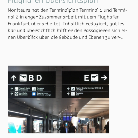
Flughafen Übersichtsplan
Mo­ni­teurs hat den Ter­mi­nal­plan Ter­mi­nal 1 und Ter­mi­
nal 2 in en­ger Zu­sam­men­ar­beit mit dem Flug­ha­fen
Frank­furt über­ar­bei­tet. In­halt­lich re­du­ziert, gut les­
bar und über­sicht­lich hilft er den Pas­sa­gie­ren sich ei­
nen Über­blick über die Ge­bäu­de und Ebe­nen zu ver­
schaf­fen. Die wich­tigs­ten Zie­le und Ver­kehrs­mit­tel sind
dar­ge­stellt so­wie die Ver­bin­dung zur Bahn. An we­ni­gen
aus­ge­wähl­ten Stel­len in den Ge­bäu­den, hin­ter­leuch­tet,
im­mer in Ver­bin­dung mit der Air­line­über­sicht wer­den
Gates und Air­lines den bei­den Ter­mi­nals zu­ge­ord­net.