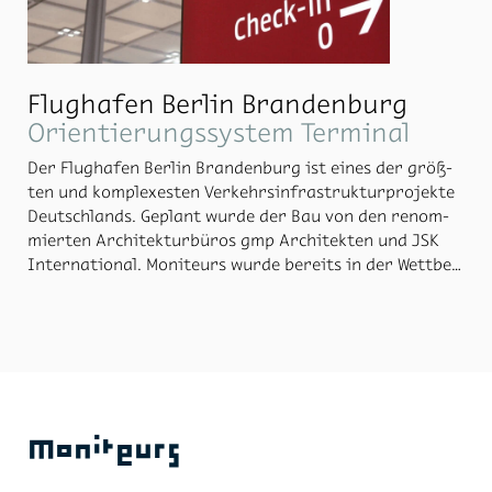
Flughafen Berlin Brandenburg
Orientierungssystem Terminal
Der Flug­ha­fen Ber­lin Bran­den­burg ist ei­nes der größ­
ten und kom­ple­xes­ten Ver­kehrs­in­fra­struk­tur­pro­jek­te
Deutsch­lands. Ge­plant wur­de der Bau von den re­nom­
mier­ten Ar­chi­tek­tur­bü­ros gmp Ar­chi­tek­ten und JSK
In­ter­na­tio­nal. Mo­ni­teurs wur­de be­reits in der Wett­be­
werbs­pha­se für das Kom­mu­ni­ka­ti­ons­de­sign mit ein­be­
zo­gen. Nach und nach ent­stand dar­aus der Auf­trag,
das Leit­sys­tem für den Flug­ha­fen samt Au­ßen­ge­län­de
zu ge­stal­ten. Ein we­sent­li­ches Ge­stal­tungs­merk­mal ist
die Far­be Rot. Die­se setzt deut­li­che Si­gna­le für die We­
ge­füh­rung und har­mo­niert mit den war­men Tö­nen von
Holz, Na­tur­stein. Zu­gleich lehnt sie sich an das Er­schei­
Moniteurs
nungs­bild der Be­trei­ber­län­der Ber­lin und Bran­den­
burg an. An vie­len Stel­len sind die Be­schil­de­run­gen un­