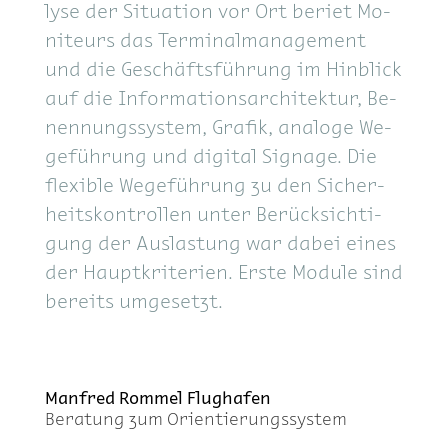
ly­se der Si­tua­ti­on vor Ort be­riet Mo­
ni­teurs das Ter­mi­nal­ma­nage­ment
und die Ge­schäfts­füh­rung im Hin­blick
auf die In­for­ma­ti­ons­ar­chi­tek­tur, Be­
nen­nungs­sys­tem, Gra­fik, ana­lo­ge We­
ge­füh­rung und di­gi­tal Si­gna­ge. Die
fle­xi­ble We­ge­füh­rung zu den Si­cher­
heits­kon­trol­len un­ter Be­rück­sich­ti­
gung der Aus­las­tung war da­bei ei­nes
der Haupt­kri­te­ri­en. Ers­te Mo­du­le sind
be­reits um­ge­setzt.
Man­fred Rom­mel Flug­ha­fen
Be­ra­tung zum Ori­en­tie­rungs­sys­tem