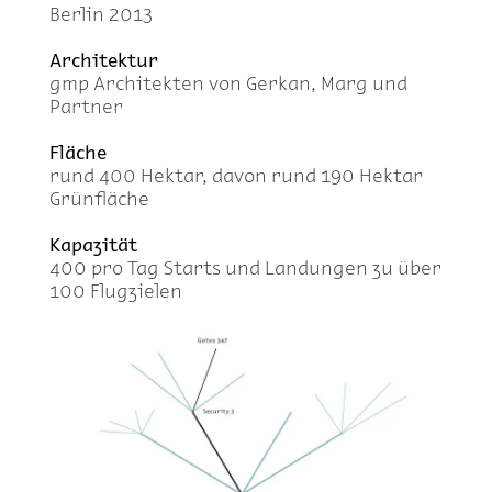
Ber­lin 2013
Ar­chi­tek­tur
gmp Ar­chi­tek­ten von Ger­kan, Marg und
Part­ner
Flä­che
rund 400 Hekt­ar, da­von rund 190 Hekt­ar
Grün­flä­che
Ka­pa­zi­tät
400 pro Tag Starts und Lan­dun­gen zu über
100 Flug­zie­len