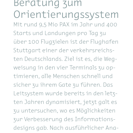
Beratung zum
Orientierungssystem
Mit rund 9,5 Mio PAX im Jahr und 400
Starts und Lan­dun­gen pro Tag zu
über 100 Flug­zie­len ist der Flug­ha­fen
Stutt­gart ei­ner der ver­kehrs­reichs­
ten Deutsch­lands. Ziel ist es, die Weg­
wei­sung in den vier Ter­mi­nals zu op­
ti­mie­ren, alle Men­schen schnell und
si­cher zu ih­rem Gate zu füh­ren. Das
Leit­sys­tem wur­de be­reits in den letz­
ten Jah­ren dy­na­mi­siert, jetzt galt es
zu un­ter­su­chen, wo es Mög­lich­kei­ten
zur Ver­bes­se­rung des In­for­ma­ti­ons­
de­signs gab. Nach aus­führ­li­cher Ana­