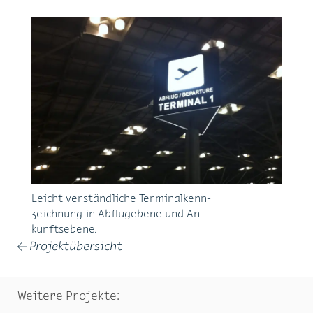
Leicht ver­ständ­li­che Ter­mi­nal­kenn­
zeich­nung in Ab­flug­ebe­ne und An­
kunfts­ebe­ne.
Projektübersicht
←
Weitere Projekte: