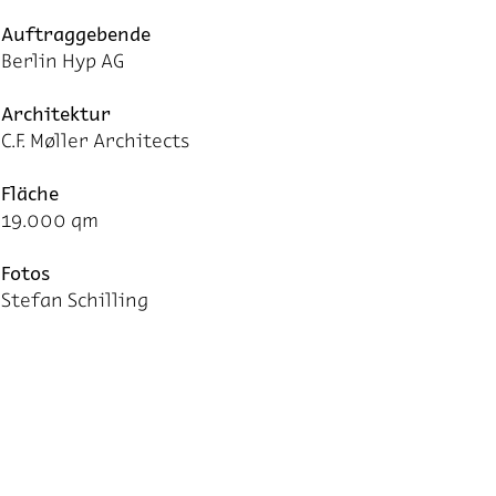
Auf­trag­ge­bende
Berlin Hyp AG
Architektur
C.F. Møller Architects
Fläche
19.000 qm
Fotos
Stefan Schilling