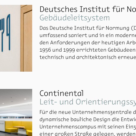
Deutsches Institut für N
Gebäudeleitsystem
Das Deutsche Institut für Normung (D
umfassend saniert und in ein modern
den Anforderungen der heutigen Arbe
1956 und 1999 errichteten Gebäudeen
technisch und architektonisch erneue
Multispace-Konzept verwandelt.
Ziel war es, eine Arbeitsumgebung zu s
Transparenz und den steten Wandel i
unterstützt. Ein zentraler Aspekt der
Continental
eines ganzheitlichen Orientierungsko
Leit- und Orientierungss
Funktionalität miteinander verbindet
Für die neue Unterneh­menszentrale d
dynamische bauliche Design die Entw
Unternehmenscampus mit seinen Einze
einer großen Straße gelegen, werden