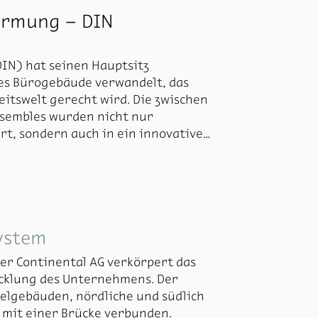
ormung – DIN
IN) hat seinen Hauptsitz
es Bürogebäude verwandelt, das
itswelt gerecht wird. Die zwischen
sembles wurden nicht nur
rt, sondern auch in ein innovatives
chaffen, die Flexibilität,
nterner Organisationen optimal
 Sanierung war die Entwicklung
nzepts, das Markenidentität und
ystem
.
er Continental AG verkörpert das
icklung des Unternehmens. Der
lgebäuden, nördliche und südlich
 mit einer Brücke verbunden.