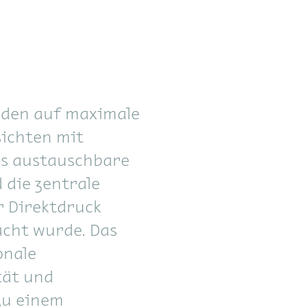
rden auf maximale
sichten mit
ls austauschbare
 die zentrale
r Direktdruck
acht wurde. Das
onale
tät und
zu einem