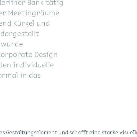
Berliner Bank tätig
der Meetingräume
end Kürzel und
dargestellt
e wurde
Corporate Design
n individuelle
ormal in das
es Gestaltungselement und schafft eine starke visuell