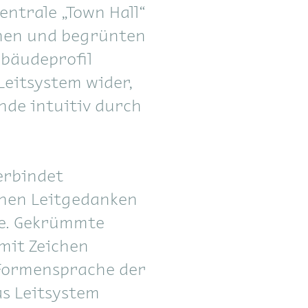
entrale „Town Hall“
onen und begrünten
ebäudeprofil
Leitsystem wider,
nde intuitiv durch
erbindet
chen Leitgedanken
de. Gekrümmte
mit Zeichen
 Formensprache der
as Leitsystem